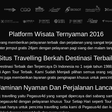
Platform Wisata Ternyaman 2016
ang memberikan pelayanan terbaik dan perjalanan yang sangat terjan
ter jemput gratis 24jam dengan pelayanan pagi siang dan malam tan
Situs Travelling Berkah Destinasi Terbai
estinasi Terbaik
dan Terpercaya Di Indonesia no 1 sejak tahun 198
di
Agen Tour Terbaik
. Kami Sudah Menjadi pilihan semua orang seja
 juga memberikan layanan gratis penginapan khusus untuk pencinta t
Jaminan Nyaman Dan Perjalanan Lanca
travelling yaitu
Pegasus4d
yang sangat dipercaya dari sabang sa
 di pegasus4d dengan pelayanan khusus
Tour Setiap Hari
seperti
Tour
 saat hanya untuk pencinta travelling setia kami di Pegasus4d dan