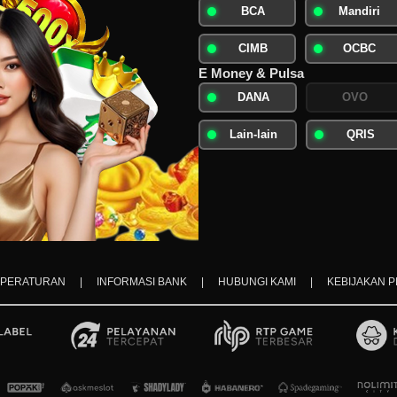
BCA
Mandiri
CIMB
OCBC
E Money & Pulsa
DANA
OVO
Lain-lain
QRIS
PERATURAN
|
INFORMASI BANK
|
HUBUNGI KAMI
|
KEBIJAKAN P