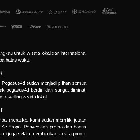
gkau untuk wisata lokal dan internasional
pa batas waktu.
k
8, Pegasus4d sudah menjadi pilihan semua
k pegasus4d berdiri dan sangat diminati
ravelling wisata lokal.
r
mpai merauke, kami sudah memiliki jutaan
 Ke Eropa
. Penyediaan promo dan bonus
 kami juga selalu memberikan ekstra promo