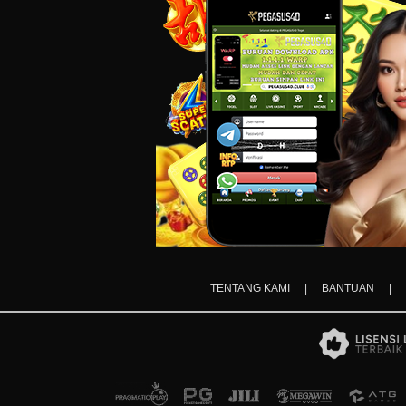
TENTANG KAMI
|
BANTUAN
|