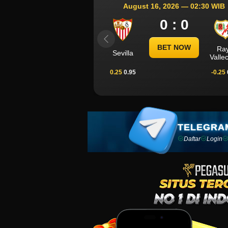
QUALIFIERS
August 12, 2026 — 02:00 WIB
Au
0 : 0
Previous
fe
BET NOW
SK Stu
Lyon
Sparta Praha
Graz
.72
1
0.86
-1
0.96
-0.5
0.
TELEGRA
Daftar
Login