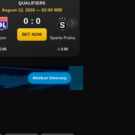
RS
QUALIFIERS
01:15 WIB
August 11, 2026 — 22:59 WIB
0 : 0
Next
BET NOW
Union Saint-
Mjallby
Bodo Glimt
Gilloise
-0.5
0.99
0.75
0.88
-0.75
0.94
Mainkan Sekarang