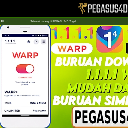
Selamat datang di PEGASUS4D Togel