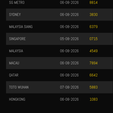
SG METRO
06-08-2026
8814
SYDNEY
06-08-2026
3830
MALAYSIA SIANG
06-08-2026
6379
SINGAPORE
05-08-2026
0715
MALAYSIA
06-08-2026
4549
MACAU
06-08-2026
7894
QATAR
06-08-2026
6642
TOTO WUHAN
07-08-2026
5883
HONGKONG
06-08-2026
1083