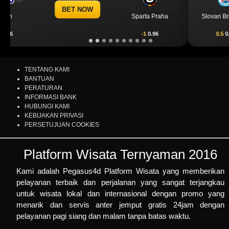
BET NOW
Slovan Bratislava
Mjallby
0.5
0.83
-0.5
0.99
TENTANG KAMI
BANTUAN
PERATURAN
INFORMASI BANK
HUBUNGI KAMI
KEBIJAKAN PRIVASI
PERSETUJUAN COOKIES
Platform Wisata Ternyaman 2016
Kami adalah
Pegasus4d Platform Wisata
yang memberikan
pelayanan terbaik dan perjalanan yang sangat terjangkau
untuk wisata lokal dan internasional dengan promo yang
menarik dan servis anter jemput gratis 24jam dengan
pelayanan pagi siang dan malam tanpa batas waktu.