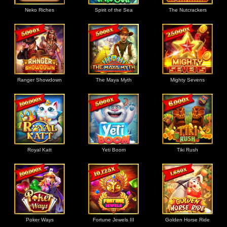
Ranger Showdown
The Maya Myth
Mighty Sevens
Royal Katt
Yeti Boom
Tiki Rush
Poker Ways
Fortune Jewels III
Golden Horse Ride