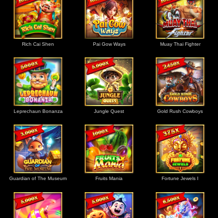
Rich Cai Shen
Pai Gow Ways
Muay Thai Fighter
Leprechaun Bonanza
Jungle Quest
Gold Rush Cowboys
Guardian of The Museum
Fruits Mania
Fortune Jewels I