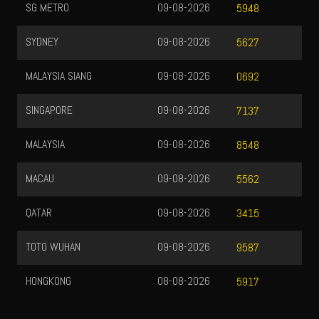
SYDNEY
09-08-2026
5627
MALAYSIA SIANG
09-08-2026
0692
SINGAPORE
09-08-2026
7137
MALAYSIA
09-08-2026
8548
MACAU
09-08-2026
5562
QATAR
09-08-2026
3415
TOTO WUHAN
09-08-2026
9587
HONGKONG
08-08-2026
5917