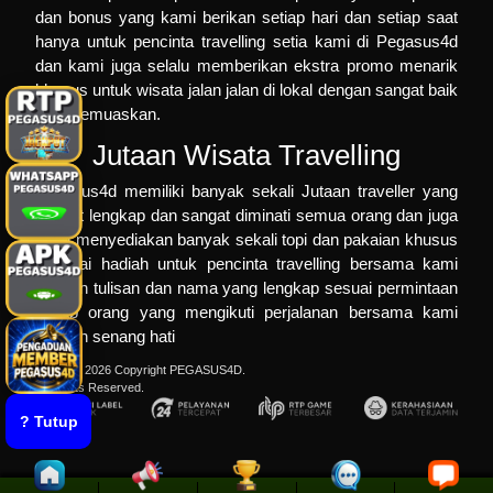
dan kami juga selalu memberikan ekstra promo menarik
khusus untuk wisata jalan jalan di lokal dengan sangat baik
dan memuaskan.
Jutaan Wisata Travelling
Pegasus4d
memiliki banyak sekali Jutaan traveller yang
sangat lengkap dan sangat diminati semua orang dan juga
kami menyediakan banyak sekali topi dan pakaian khusus
sebagai hadiah untuk pencinta travelling bersama kami
dengan tulisan dan nama yang lengkap sesuai permintaan
setiap orang yang mengikuti perjalanan bersama kami
dengan senang hati
© 2015 - 2026 Copyright PEGASUS4D.
All Rights Reserved.
? Tutup