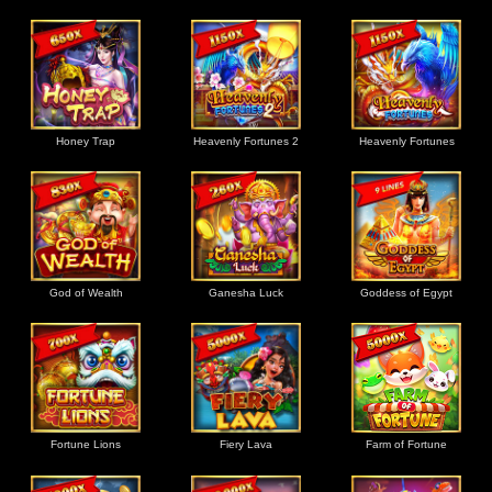
Honey Trap
Heavenly Fortunes 2
Heavenly Fortunes
God of Wealth
Ganesha Luck
Goddess of Egypt
Fortune Lions
Fiery Lava
Farm of Fortune