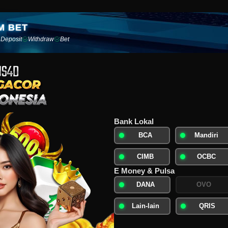
M BET
Deposit
Withdraw
Bet
Bank Lokal
BCA
Mandiri
CIMB
OCBC
E Money & Pulsa
DANA
OVO
Lain-lain
QRIS