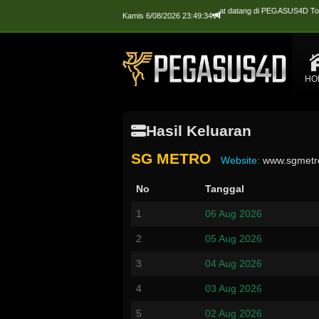
Selamat datang di PEGASUS4D Togel
Kamis 6/08/2026 23:49:34
HO
Hasil Keluaran
SG METRO
Website:
www.sgmetr
No
Tanggal
1
06 Aug 2026
2
05 Aug 2026
3
04 Aug 2026
4
03 Aug 2026
5
02 Aug 2026