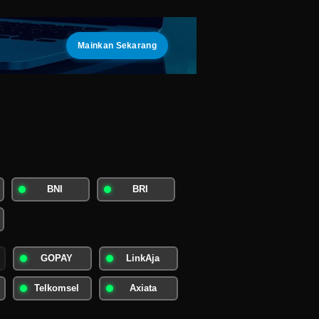
Mainkan Sekarang
BNI
BRI
GOPAY
LinkAja
Telkomsel
Axiata