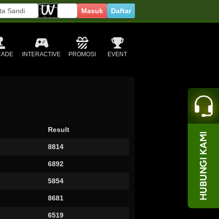
Masuk
Daftar
CADE
INTERACTIVE
PROMOSI
EVENT
Result
8814
6892
5854
8681
6519