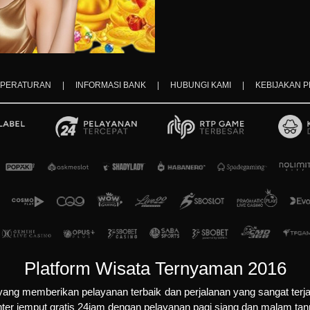
PERATURAN
|
INFORMASI BANK
|
HUBUNGI KAMI
|
KEBIJAKAN P
Platform Wisata Ternyaman 2016
ang memberikan pelayanan terbaik dan perjalanan yang sangat terjan