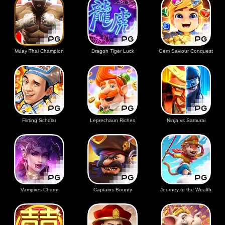
Muay Thai Champion
Dragon Tiger Luck
Gem Saviour Conquest
Flirting Scholar
Leprechaun Riches
Ninja vs Samurai
Vampires Charm
Captains Bounty
Journey to the Wealth