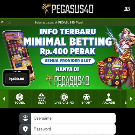
lamat datang di PEGASUS4D Togel
Selamat datang di PEGASUS4D Togel
TOGEL
SLOT
LIVE CASINO
SPORT
ARCADE
SABU