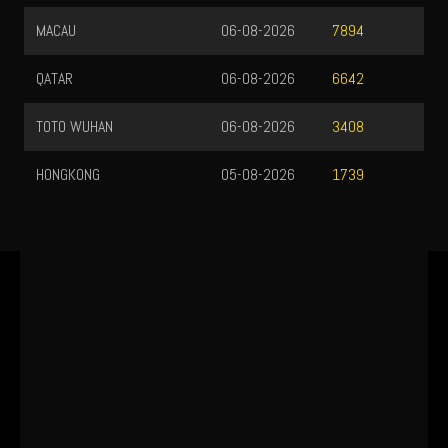
MACAU
06-08-2026
7894
QATAR
06-08-2026
6642
TOTO WUHAN
06-08-2026
3408
HONGKONG
05-08-2026
1739