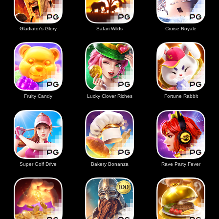
Gladiator's Glory
Safari Wilds
Cruise Royale
Fruity Candy
Lucky Clover Riches
Fortune Rabbit
Super Golf Drive
Bakery Bonanza
Rave Party Fever