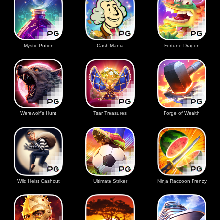
Mystic Potion
Cash Mania
Fortune Dragon
Werewolf's Hunt
Tsar Treasures
Forge of Wealth
Wild Heist Cashout
Ultimate Striker
Ninja Raccoon Frenzy