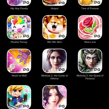
Hip Hop Panda
Hotpot
Tree of Fortune
Plushie Frenzy
Win Win Won
Reel Love
Hood vs Wolf
Medusa 1: the Curse of
Medusa 2: the Quest of
Athena
Perseus