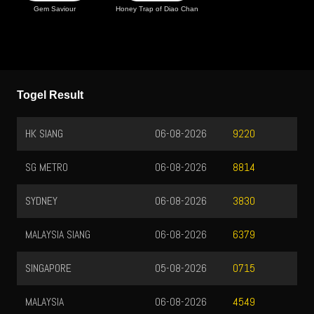
Gem Saviour
Honey Trap of Diao Chan
Togel Result
HK SIANG
06-08-2026
9220
SG METRO
06-08-2026
8814
SYDNEY
06-08-2026
3830
MALAYSIA SIANG
06-08-2026
6379
SINGAPORE
05-08-2026
0715
MALAYSIA
06-08-2026
4549