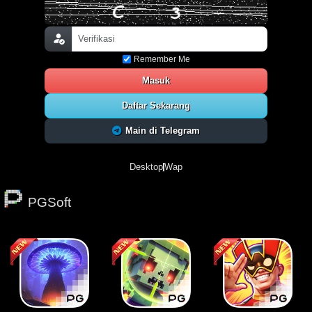
Remember Me
Masuk
Daftar Sekarang
Main di Telegram
Desktop
Wap
PGSoft