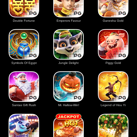
Double Fortune
Emperors Favour
Ganesha Gold
Symbols Of Egypt
Jungle Delight
Piggy Gold
Santas Gift Rush
Mr. Hallow-Win!
Legend of Hou Yi