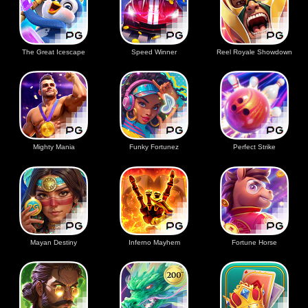
The Great Icescape
Speed Winner
Reel Royale Showdown
Mighty Mania
Funky Fortunez
Perfect Strike
Mayan Destiny
Inferno Mayhem
Fortune Horse