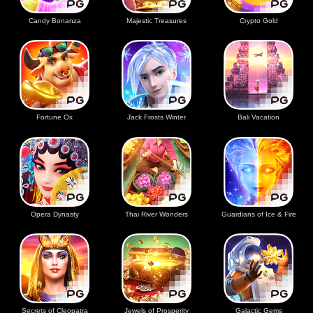
Candy Bonanza
Majestic Treasures
Crypto Gold
Fortune Ox
Jack Frosts Winter
Bali Vacation
Opera Dynasty
Thai River Wonders
Guardians of Ice & Fire
Secrets of Cleopatra
Jewels of Prosperity
Galactic Gems