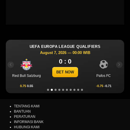
UEFA EUROPA LEAGUE QUALIFIERS
August 7, 2026 — 00:00 WIB
0 : 0
Previous
Next
BET NOW
Red Bull Salzburg
Pafos FC
0.75
0.55
-0.75
-0.71
TENTANG KAMI
BANTUAN
PERATURAN
INFORMASI BANK
HUBUNGI KAMI